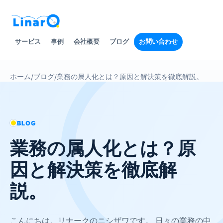
サービス
事例
会社概要
ブログ
お問い合わせ
ホーム
ブログ
業務の属人化とは？原因と解決策を徹底解説。
/
/
BLOG
業務の属人化とは？原
因と解決策を徹底解
説。
こんにちは。リナークのニシザワです。 日々の業務の中