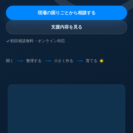
現場の困りごとから相談する
支援内容を見る
初回相談無料・オンライン対応
聞く
整理する
小さく作る
育てる
工程カンバン
稼働 18件
受注残
原価実績
工程カンバン
18
稼働案件
件
未着手
進行中
要確認
4,280
1,860
万円
万円
未着手
進行中
要確認
6件
9件
3件
6件
9件
3件
在庫
出荷
原価見込
粗利見込
1,300
2,980
4,280万
1,860万
万円
受注残
原価実績
万円
粗利率 30.4%